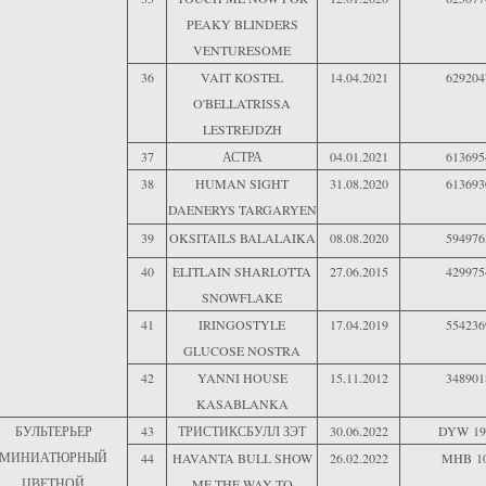
PEAKY BLINDERS
VENTURESOME
36
VAIT KOSTEL
14.04.2021
629204
O'BELLATRISSA
LESTREJDZH
37
АСТРА
04.01.2021
613695
38
HUMAN SIGHT
31.08.2020
613693
DAENERYS TARGARYEN
39
OKSITAILS BALALAIKA
08.08.2020
594976
40
ELITLAIN SHARLOTTA
27.06.2015
429975
SNOWFLAKE
41
IRINGOSTYLE
17.04.2019
554236
GLUCOSE NOSTRA
42
YANNI HOUSE
15.11.2012
348901
KASABLANKA
БУЛЬТЕРЬЕР
43
ТРИСТИКСБУЛЛ ЗЭТ
30.06.2022
DYW 19
МИНИАТЮРНЫЙ
44
HAVANTA BULL SHOW
26.02.2022
MHB 1
ЦВЕТНОЙ
ME THE WAY TO