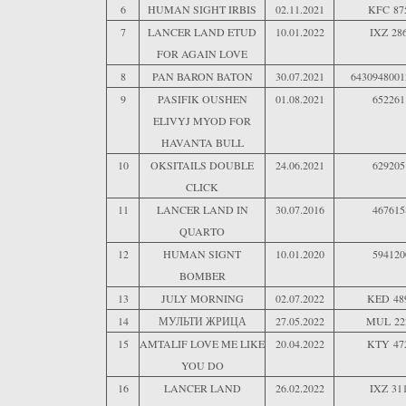
6
HUMAN SIGHT IRBIS
02.11.2021
KFC 87
7
LANCER LAND ETUD
10.01.2022
IXZ 28
FOR AGAIN LOVE
8
PAN BARON BATON
30.07.2021
6430948001
9
PASIFIK OUSHEN
01.08.2021
652261
ELIVYJ MYOD FOR
HAVANTA BULL
10
OKSITAILS DOUBLE
24.06.2021
629205
CLICK
11
LANCER LAND IN
30.07.2016
467615
QUARTO
12
HUMAN SIGNT
10.01.2020
594120
BOMBER
13
JULY MORNING
02.07.2022
KED 48
14
МУЛЬТИ ЖРИЦА
27.05.2022
MUL 22
15
AMTALIF LOVE ME LIKE
20.04.2022
KTY 47
YOU DO
16
LANCER LAND
26.02.2022
IXZ 31