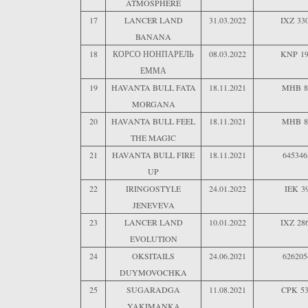
ATMOSPHERE
17
LANCER LAND
31.03.2022
IXZ 33
BANANA
18
КОРСО НОНПАРЕЛЬ
08.03.2022
KNP 1
ЕММА
19
HAVANTA BULL FATA
18.11.2021
MHB 8
MORGANA
20
HAVANTA BULL FEEL
18.11.2021
MHB 8
THE MAGIC
21
HAVANTA BULL FIRE
18.11.2021
645346
UP
22
IRINGOSTYLE
24.01.2022
IEK 3
JENEVEVA
23
LANCER LAND
10.01.2022
IXZ 28
EVOLUTION
24
OKSITAILS
24.06.2021
626205
DUYMOVOCHKA
25
SUGARADGA
11.08.2021
CPK 53
YAKIMANKA