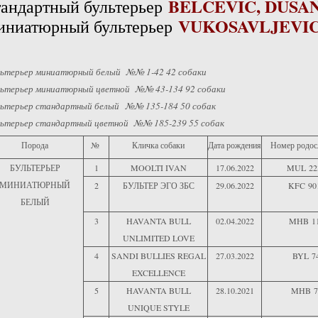
BELCEVIC, DUSA
тандартный бультерьер
VUKOSAVLJEVIC
иниатюрный бультерьер
льтерьер миниатюрный белый №№ 1-42 42 собаки
льтерьер миниатюрный цветной №№ 43-134 92 собаки
льтерьер стандартный белый №№ 135-184 50 собак
льтерьер стандартный цветной №№ 185-239 55 собак
Порода
№
Кличка собаки
Дата рождения
Номер родос
БУЛЬТЕРЬЕР
1
MOOLTI IVAN
17.06.2022
MUL 22
МИНИАТЮРНЫЙ
2
БУЛЬТЕР ЭГО ЗБС
29.06.2022
KFC 90
БЕЛЫЙ
3
HAVANTA BULL
02.04.2022
MHB 1
UNLIMITED LOVE
4
SANDI BULLIES REGAL
27.03.2022
BYL 7
EXCELLENCE
5
HAVANTA BULL
28.10.2021
MHB 7
UNIQUE STYLE