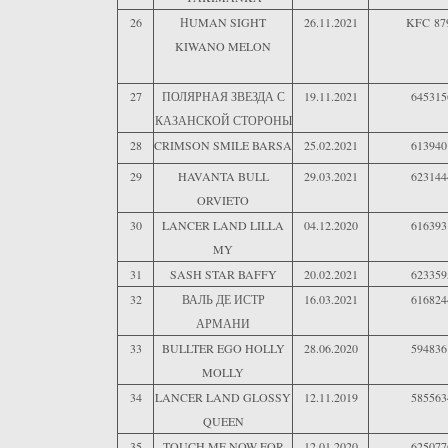
26
НUMAN SIGHT
26.11.2021
KFC 87
KIWANO MELON
27
ПОЛЯРНАЯ ЗВЕЗДА С
19.11.2021
645315
КАЗАНСКОЙ СТОРОНЫ
28
CRIMSON SMILE BARSA
25.02.2021
613940
29
HAVANTA BULL
29.03.2021
623144
ORVIETO
30
LANCER LAND LILLA
04.12.2020
616393
MY
31
SASH STAR BAFFY
20.02.2021
623359
32
ВАЛЬ ДЕ ИСТР
16.03.2021
616824
АРМАНИ
33
BULLTER EGO HOLLY
28.06.2020
594836
MOLLY
34
LANCER LAND GLOSSY
12.11.2019
585563
QUEEN
35
TOUCH ME NOW FOR
12.01.2020
625077