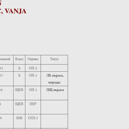
N
, VANJA
ловной
Класс
Оценка
Титул
31
Б
ОП-2
17
Б
ОП-1
ЛБ окраса,
породы
16
ЩЕН
ОП-1
ЛЩ окраса
4
ЩЕН
ПЕР
9
ЮН
ОТЛ-3