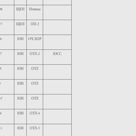
08
ЩЕН
Неявка
97
ЩЕН
ОП-2
6
ЮН
ОЧ.ХОР
7
ЮН
ОТЛ-2
ЮСС
5
ЮН
ОТЛ
9
ЮН
ОТЛ
67
ЮН
ОТЛ
4
ЮН
ОТЛ-4
1
ЮН
ОТЛ-3