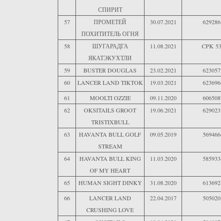
СПИРИТ
57
ПРОМЕТЕЙ
30.07.2021
629286
ПОХИТИТЕЛЬ ОГНЯ
58
ШУГАРАДГА
11.08.2021
CPK 53
ЯКАТЭКУХТЛИ
59
BUSTER DOUGLAS
23.02.2021
623057
60
LANCER LAND TIKTOK
19.03.2021
623696
61
MOOLTI OZZIE
09.11.2020
606508
62
OKSITAILS GROOT
19.06.2021
629023
TRISTIXBULL
63
HAVANTA BULL GOLF
09.05.2019
569466
STREAM
64
HAVANTA BULL KING
11.03.2020
585933
OF MY HEART
65
HUMAN SIGHT DINKY
31.08.2020
613692
66
LANCER LAND
22.04.2017
505020
CRUSHING LOVE