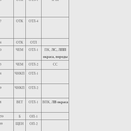
7
ОТК
ОТЛ-4
4
ОТК
ОТЛ
0
ЧЕМ
ОТЛ-1
ПК,
ЛС, ЛПП
окраса, породы
3
ЧЕМ
ОТЛ-2
СС
4
ЧНКП
ОТЛ-1
9
ЧНКП
ОТЛ-2
8
ВЕТ
ОТЛ-1
ВПК,
ЛВ окраса
59
Б
ОП-1
09
ЩЕН
ОП-2