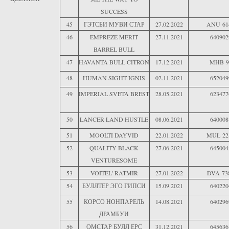
SUCCESS
45
ГЭТСБИ МУВИ СТАР
27.02.2022
ANU 61
46
EMPREZE MERIT
27.11.2021
640902
BARREL BULL
47
HAVANTA BULL CITRON
17.12.2021
MHB 9
48
HUMAN SIGHT IGNIS
02.11.2021
652049
49
IMPERIAL SVETA BREST
28.05.2021
623477
50
LANCER LAND HUSTLE
08.06.2021
640008
51
MOOLTI DAYVID
22.01.2022
MUL 22
52
QUALITY BLACK
27.06.2021
645004
VENTURESOME
53
VOITEL' RATMIR
27.01.2022
DVA 73
54
БУЛЛТЕР ЭГО ГИПСИ
15.09.2021
640220
55
КОРСО НОНПАРЕЛЬ
14.08.2021
640296
ДРАМБУИ
56
ОМСТАР БУЛЛ ЕРС
31.12.2021
645636