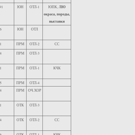
91
ЮН
ОТЛ-1
ЮПК,
ЛЮ
окраса, породы,
выставки
6
ЮН
ОТЛ
1
ПРМ
ОТЛ-2
СС
4
ПРМ
ОТЛ-3
1
ПРМ
ОТЛ-1
КЧК
5
ПРМ
ОТЛ-4
4
ПРМ
ОЧ.ХОР
1
ОТК
ОТЛ-3
4
ОТК
ОТЛ-2
СС
6
ОТК
ОТЛ-1
КЧК