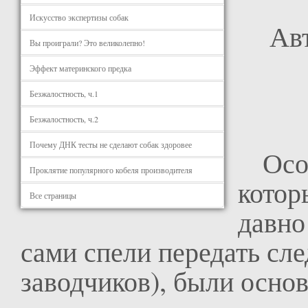
Искусство экспертизы собак
Ав
Вы проиграли? Это великолепно!
Эффект материнского предка
Безжалостность, ч.1
Безжалостность, ч.2
Почему ДНК тесты не сделают собак здоровее
Осозн
Проклятие популярного кобеля производителя
котор
Все страницы
давно
сами спели передать с
заводчиков), были осно