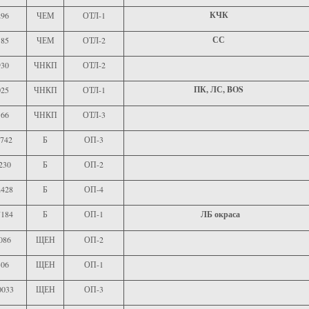
КЧК
296
ЧЕМ
ОТЛ-1
СС
185
ЧЕМ
ОТЛ-2
930
ЧНКП
ОТЛ-2
ПК, ЛС, BOS
025
ЧНКП
ОТЛ-1
166
ЧНКП
ОТЛ-3
742
Б
ОП-3
230
Б
ОП-2
428
Б
ОП-4
184
Б
ОП-1
ЛБ окраса
086
ЩЕН
ОП-2
306
ЩЕН
ОП-1
0033
ЩЕН
ОП-3