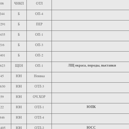
806
ЧНКП
ОТЛ
244
Б
ОП-4
291
Б
ПЕР
435
Б
ОП-1
216
Б
ОП-3
401
Б
ОП-2
ЛЩ окраса, породы, выставки
623
ЩЕН
ОП-1
745
ЮН
Неявка
630
ЮН
ОТЛ-3
859
ЮН
ОЧ.ХОР
ЮПК
822
ЮН
ОТЛ-1
846
ЮН
ОТЛ-4
ЮСС
405
ЮН
ОТЛ-2