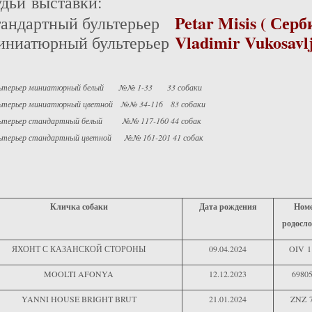
удьи выставки:
Petar Misis ( Серб
тандартный бультерьер
Vladimir Vukosavl
иниатюрный бультерьер
льтерьер миниатюрный белый №№ 1-33 33 собаки
ьтерьер миниатюрный цветной №№ 34-116 83 собаки
ьтерьер стандартный белый №№ 117-160 44 собак
ьтерьер стандартный цветной №№ 161-201 41 собак
Кличка собаки
Дата рождения
Ном
родосл
ЯХОНТ С КАЗАНСКОЙ СТОРОНЫ
09.04.2024
OIV 1
MOOLTI AFONYA
12.12.2023
6980
YANNI HOUSE BRIGHT BRUT
21.01.2024
ZNZ 