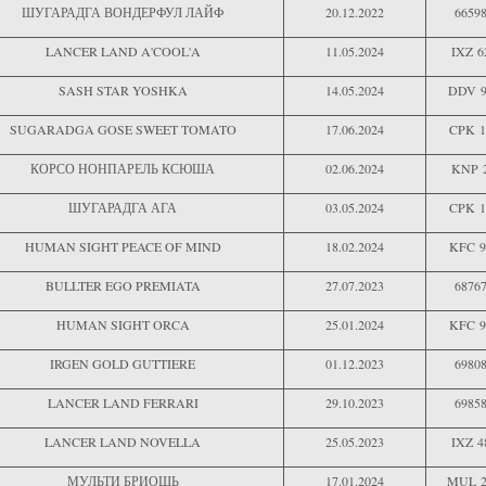
ШУГАРАДГА ВОНДЕРФУЛ ЛАЙФ
20.12.2022
6659
LANCER LAND A'COOL'A
11.05.2024
IXZ 6
SASH STAR YOSHKA
14.05.2024
DDV 9
SUGARADGA GOSE SWEET TOMATO
17.06.2024
CPK 1
КОРСО НОНПАРЕЛЬ КСЮША
02.06.2024
KNP 
ШУГАРАДГА АГА
03.05.2024
CPK 1
HUMAN SIGHT PEACE OF MIND
18.02.2024
KFC 9
BULLTER EGO PREMIATA
27.07.2023
6876
HUMAN SIGHT ORCA
25.01.2024
KFC 9
IRGEN GOLD GUTTIERE
01.12.2023
6980
LANCER LAND FERRARI
29.10.2023
6985
LANCER LAND NOVELLA
25.05.2023
IXZ 4
МУЛЬТИ БРИОШЬ
17.01.2024
MUL 2