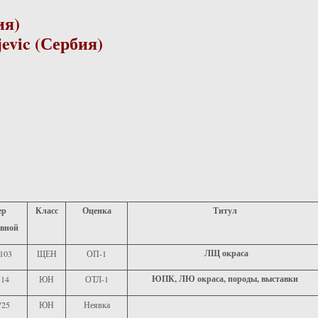
ия)
jevic (Сербия)
ер
Класс
Оценка
Титул
овной
ЛЩ окраса
103
ЩЕН
ОП-1
ЮПК, ЛЮ окраса, породы, выставки
514
ЮН
ОТЛ-1
725
ЮН
Неявка