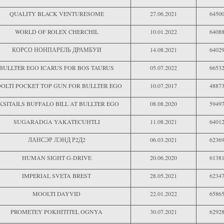
QUALITY BLACK VENTURESOME
27.06.2021
6450
WORLD OF ROLEX CHERCHIL
10.01.2022
6408
КОРСО НОНПАРЕЛЬ ДРАМБУИ
14.08.2021
6402
BULLTER EGO ICARUS FOR BOS TAURUS
05.07.2022
6653
OLTI POCKET TOP GUN FOR BULLTER EGO
10.07.2017
4887
KSITAILS BUFFALO BILL AT BULLTER EGO
08.08.2020
5949
SUGARADGA YAKATECUHTLI
11.08.2021
6401
ЛАНСЭР ЛЭНД Р2Д2
06.03.2021
6236
HUMAN SIGHT G-DRIVE
20.06.2020
6138
IMPERIAL SVETA BREST
28.05.2021
6234
MOOLTI DAYVID
22.01.2022
6586
PROMETEY POKHITITEL OGNYA
30.07.2021
6292