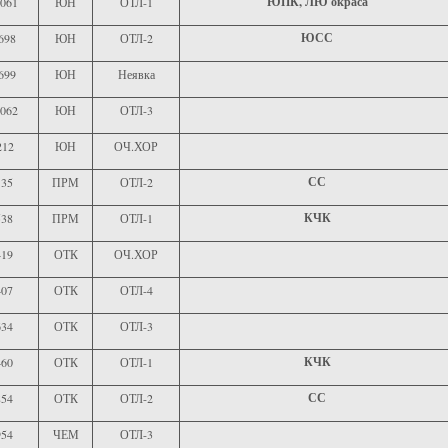
ЮПК, ЛЮ окраса
061
ЮН
ОТЛ-1
ЮСС
698
ЮН
ОТЛ-2
699
ЮН
Неявка
062
ЮН
ОТЛ-3
212
ЮН
ОЧ.ХОР
СС
135
ПРМ
ОТЛ-2
КЧК
538
ПРМ
ОТЛ-1
419
ОТК
ОЧ.ХОР
407
ОТК
ОТЛ-4
634
ОТК
ОТЛ-3
КЧК
460
ОТК
ОТЛ-1
СС
854
ОТК
ОТЛ-2
954
ЧЕМ
ОТЛ-3