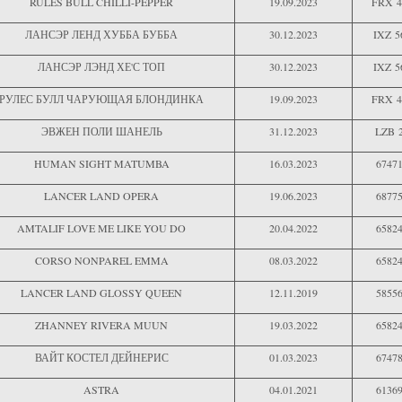
RULES BULL CHILLI-PEPPER
19.09.2023
FRX 4
ЛАНСЭР ЛЕНД ХУББА БУББА
30.12.2023
IXZ 5
ЛАНСЭР ЛЭНД ХЕ'С ТОП
30.12.2023
IXZ 5
РУЛЕС БУЛЛ ЧАРУЮЩАЯ БЛОНДИНКА
19.09.2023
FRX 4
ЭВЖЕН ПОЛИ ШАНЕЛЬ
31.12.2023
LZB 
HUMAN SIGHT MATUMBA
16.03.2023
6747
LANCER LAND OPERA
19.06.2023
6877
AMTALIF LOVE ME LIKE YOU DO
20.04.2022
6582
CORSO NONPAREL EMMA
08.03.2022
6582
LANCER LAND GLOSSY QUEEN
12.11.2019
5855
ZHANNEY RIVERA MUUN
19.03.2022
6582
ВАЙТ КОСТЕЛ ДЕЙНЕРИС
01.03.2023
6747
ASTRA
04.01.2021
6136