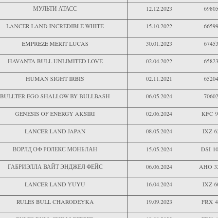
МУЛЬТИ АТАСС
12.12.2023
6980
LANCER LAND INCREDIBLE WHITE
15.10.2022
6659
EMPREZE MERIT LUCAS
30.01.2023
6745
HAVANTA BULL UNLIMITED LOVE
02.04.2022
6582
HUMAN SIGHT IRBIS
02.11.2021
6520
BULLTER EGO SHALLOW BY BULLBASH
06.05.2024
7060
GENESIS OF ENERGY AKSIRI
02.06.2024
KFC 9
LANCER LAND JAPAN
08.05.2024
IXZ 6
ВОРЛД ОФ РОЛЕКС МОНБЛАН
15.05.2024
DSI 1
ГАБРИЭЛЛА ВАЙТ ЭНДЖЕЛ ФЕЙС
06.06.2024
AHO 3
LANCER LAND YUYU
16.04.2024
IXZ 6
RULES BULL CHARODEYKA
19.09.2023
FRX 4