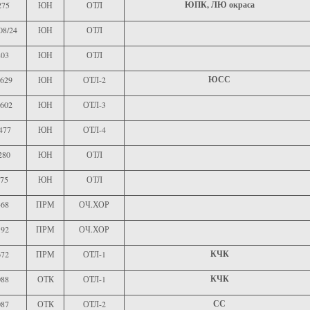
ЮПК, ЛЮ окраса
275
ЮН
ОТЛ
08/24
ЮН
ОТЛ
803
ЮН
ОТЛ
ЮСС
629
ЮН
ОТЛ-2
602
ЮН
ОТЛ-3
477
ЮН
ОТЛ-4
280
ЮН
ОТЛ
75
ЮН
ОТЛ
468
ПРМ
ОЧ.ХОР
192
ПРМ
ОЧ.ХОР
КЧК
672
ПРМ
ОТЛ-1
КЧК
088
ОТК
ОТЛ-1
СС
087
ОТК
ОТЛ-2