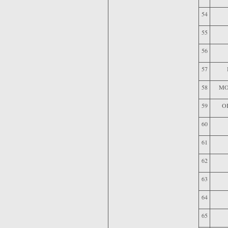
54
55
56
57
58
MO
59
O
60
61
62
63
64
65