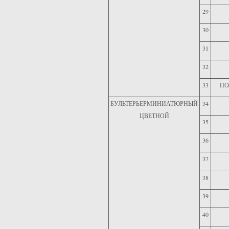
29
30
31
32
33
ПО
БУЛЬТЕРЬЕРМИНИАТЮРНЫЙ
34
ЦВЕТНОЙ
35
36
37
38
39
40