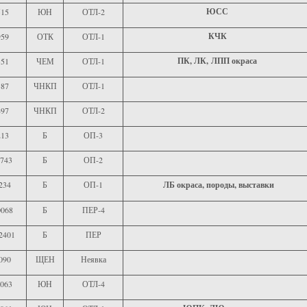
ЮСС
515
ЮН
ОТЛ-2
КЧК
959
ОТК
ОТЛ-1
ПК, ЛК, ЛПП окраса
351
ЧЕМ
ОТЛ-1
387
ЧНКП
ОТЛ-1
497
ЧНКП
ОТЛ-2
213
Б
ОП-3
743
Б
ОП-2
234
Б
ОП-1
ЛБ окраса, породы, выставки
0068
Б
ПЕР-4
2401
Б
ПЕР
090
ЩЕН
Неявка
063
ЮН
ОТЛ-4