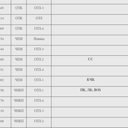
045
ОТК
ОТЛ-3
814
ОТК
ОТЛ
969
ОТК
ОТЛ-4
254
ЧЕМ
Неявка
344
ЧЕМ
ОТЛ-3
СС
760
ЧЕМ
ОТЛ-2
251
ЧЕМ
ОТЛ-4
КЧК
962
ЧЕМ
ОТЛ-1
ПК, ЛК, BOS
158
ЧНКП
ОТЛ-1
776
ЧНКП
ОТЛ-4
510
ЧНКП
ОТЛ-3
868
ЧНКП
ОТЛ-2