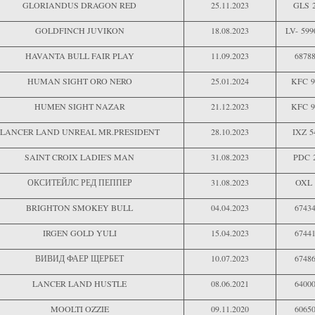
GLORIANDUS DRAGON RED
25.11.2023
GLS 
GOLDFINCH JUVIKON
18.08.2023
LV- 599
HAVANTA BULL FAIR PLAY
11.09.2023
6878
HUMAN SIGHT ORO NERO
25.01.2024
KFC 9
HUMEN SIGHT NAZAR
21.12.2023
KFC 9
LANCER LAND UNREAL MR.PRESIDENT
28.10.2023
IXZ 5
SAINT CROIX LADIE'S MAN
31.08.2023
PDC 
ОКСИТЕЙЛС РЕД ПЕППЕР
31.08.2023
OXL 
BRIGHTON SMOKEY BULL
04.04.2023
6743
IRGEN GOLD YULI
15.04.2023
6744
ВИВИД ФАЕР ЩЕРБЕТ
10.07.2023
6748
LANCER LAND HUSTLE
08.06.2021
6400
MOOLTI OZZIE
09.11.2020
6065