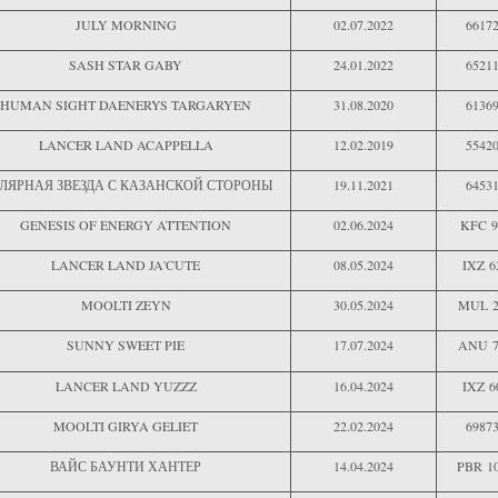
JULY MORNING
02.07.2022
6617
SASH STAR GABY
24.01.2022
6521
HUMAN SIGHT DAENERYS TARGARYEN
31.08.2020
6136
LANCER LAND ACAPPELLA
12.02.2019
5542
ЛЯРНАЯ ЗВЕЗДА С КАЗАНСКОЙ СТОРОНЫ
19.11.2021
6453
GENESIS OF ENERGY ATTENTION
02.06.2024
KFC 9
LANCER LAND JA'CUTE
08.05.2024
IXZ 6
MOOLTI ZEYN
30.05.2024
MUL 2
SUNNY SWEET PIE
17.07.2024
ANU 7
LANCER LAND YUZZZ
16.04.2024
IXZ 6
MOOLTI GIRYA GELIET
22.02.2024
6987
ВАЙС БАУНТИ ХАНТЕР
14.04.2024
PBR 1