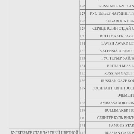
126
RUSSIAN GAZE XA
127
РУС ТЕРЬЕР ЧАРМИНГ 
128
SUGARDGA BU
129
СЕРДЦЕ ЮЛИИ ОТДАЙ 
130
BULLIMAKER FAVO
131
LAVISH AWARD LE
132
VALENSIA A BEAUT
133
РУС ТЕРЬЕР УАЙЛ
134
BRITISH MISS L
135
RUSSIAN GAZE F
136
RUSSIAN GAZE SOU
137
РОСИНАНТ КВИНТЭСС
ЭЛЕМЕН
138
AMBASSADOR PRIM
139
BULLIMAKER HO
140
СЕЛИГЕР БУЛЬ ВИК
141
FAMOUS STAR
БУЛЬТЕРЬЕР СТАНДАРТНЫЙ ЦВЕТНОЙ
142
RUSSIAN GAZE 