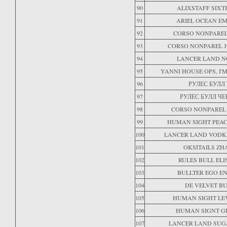
90
ALIXSTAFF SIXT
91
ARIEL OCEAN E
92
CORSO NONPAREL
93
CORSO NONPAREL J
94
LANCER LAND N
95
YANNI HOUSE OPS, I'
96
РУЛЕС БУЛЛ
97
РУЛЕС БУЛЛ Ч
98
CORSO NONPAREL 
99
HUMAN SIGHT PEAC
100
LANCER LAND VODK
101
OKSITAILS ZH
102
RULES BULL ELI
103
BULLTER EGO E
104
DE VELVET B
105
HUMAN SIGHT LE
106
HUMAN SIGNT G
107
LANCER LAND SUG