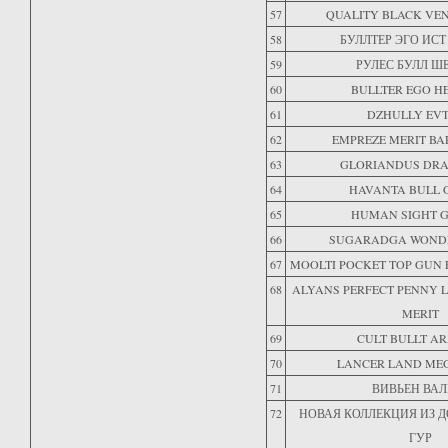
57
QUALITY BLACK VE
58
БУЛЛТЕР ЭГО ИСТ
59
РУЛЕС БУЛЛ Ш
60
BULLTER EGO H
61
DZHULLY EVT
62
EMPREZE MERIT BA
63
GLORIANDUS DRA
64
HAVANTA BULL 
65
HUMAN SIGHT G
66
SUGARADGA WONDE
67
MOOLTI POCKET TOP GUN 
68
ALYANS PERFECT PENNY 
MERIT
69
CULT BULLT A
70
LANCER LAND ME
71
ВИВЬЕН ВАЛ
72
НОВАЯ КОЛЛЕКЦИЯ ИЗ 
ГУР