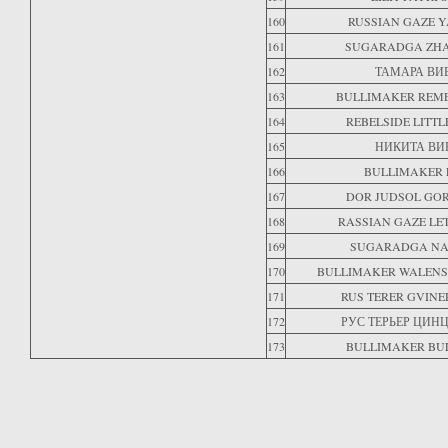
160
RUSSIAN GAZE 
161
SUGARADGA ZH
162
ТАМАРА ВИ
163
BULLIMAKER REM
164
REBELSIDE LITTL
165
НИКИТА ВИ
166
BULLIMAKER 
167
DOR JUDSOL GO
168
RASSIAN GAZE LET
169
SUGARADGA N
170
BULLIMAKER WALENS
171
RUS TERER GVINE
172
РУС ТЕРЬЕР ЦИН
173
BULLIMAKER BUL