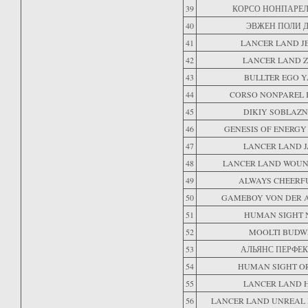
39
КОРСО НОНПАРЕЛ
40
ЭВЖЕН ПОЛИ 
41
LANCER LAND J
42
LANCER LAND Z
43
BULLTER EGO 
44
CORSO NONPAREL
45
DIKIY SOBLAZN
46
GENESIS OF ENERGY
47
LANCER LAND J
48
LANCER LAND WOU
49
ALWAYS CHEERF
50
GAMEBOY VON DER A
51
HUMAN SIGHT 
52
MOOLTI BUDW
53
АЛЬЯНС ПЕРФЕК
54
HUMAN SIGHT O
55
LANCER LAND 
56
LANCER LAND UNREAL 