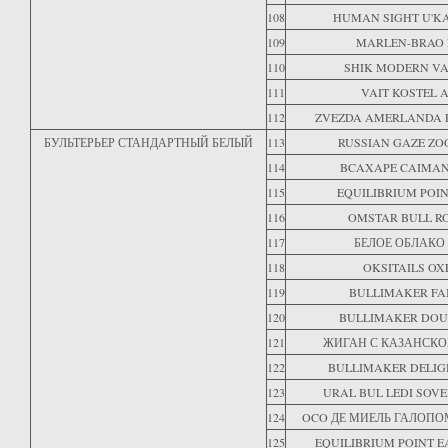
108
HUMAN SIGHT U'K
109
MARLEN-BRAO 
110
SHIK MODERN V
111
VAIT KOSTEL 
112
ZVEZDA AMERLANDA 
БУЛЬТЕРЬЕР СТАНДАРТНЫЙ БЕЛЫЙ
113
RUSSIAN GAZE Z
114
BCAXAPE CAIMAN
115
EQUILIBRIUM POIN
116
OMSTAR BULL R
117
БЕЛОЕ ОБЛАКО
118
OKSITAILS O
119
BULLIMAKER FA
120
BULLIMAKER DOU
121
ЖИГАН С КАЗАНСКО
122
BULLIMAKER DELIG
123
URAL BUL LEDI SOV
124
OCO ДЕ МИЕЛЬ ГАЛОПО
125
EQUILIBRIUM POINT 