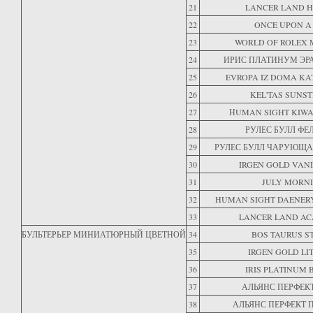
21
LANCER LAND H
22
ONCE UPON A
23
WORLD OF ROLEX
24
ИРИС ПЛАТИНУМ ЭР
25
EVROPA IZ DOMA KA
26
KEL'TAS SUNS
27
НUMAN SIGHT KIW
28
РУЛЕС БУЛЛ ФЕ
29
РУЛЕС БУЛЛ ЧАРУЮЩ
30
IRGEN GOLD VAN
31
JULY MORN
32
HUMAN SIGHT DAENER
33
LANCER LAND AC
БУЛЬТЕРЬЕР МИНИАТЮРНЫЙ ЦВЕТНОЙ
34
BOS TAURUS S
35
IRGEN GOLD LI
36
IRIS PLATINUM 
37
АЛЬЯНС ПЕРФЕК
38
АЛЬЯНС ПЕРФЕКТ 