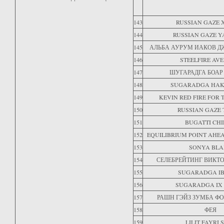
143
RUSSIAN GAZE 
144
RUSSIAN GAZE 
145
АЛЬБА АУРУМ ИАКОВ Д
146
STEELFIRE AVE
147
ШУГАРАДГА БОАР
148
SUGARADGA HAK
149
KEVIN RED FIRE FOR 
150
RUSSIAN GAZE
151
BUGATTI CH
152
EQUILIBRIUM POINT AHEA
153
SONYA BLA
154
СЕЛЕБРЕЙТИНГ ВИКТО
155
SUGARADGA IB
156
SUGARADGA IX 
157
РАШН ГЭЙЗ ЗУМБА ФО
158
ФЕЯ
159
LILIT FAYRI 