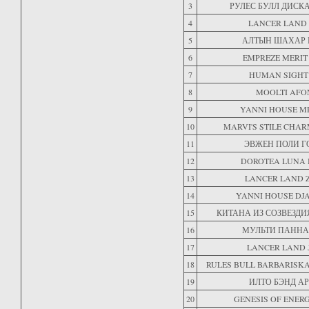
3
РУЛЕС БУЛЛ ДИСК
4
LANCER LAND
5
АЛТЫН ШАХАР 
6
EMPREZE MERIT
7
HUMAN SIGHT 
8
MOOLTI AFO
9
YANNI HOUSE M
10
MARVI'S STILE CHA
11
ЭВЖЕН ПОЛИ Г
12
DOROTEA LUNA 
13
LANCER LAND 
14
YANNI HOUSE DJ
15
КИТАНА ИЗ СОЗВЕЗДИ
16
МУЛЬТИ ПАННА
17
LANCER LAND 
18
RULES BULL BARBARISKA
19
ИЛТО БЭНД А
20
GENESIS OF ENERG