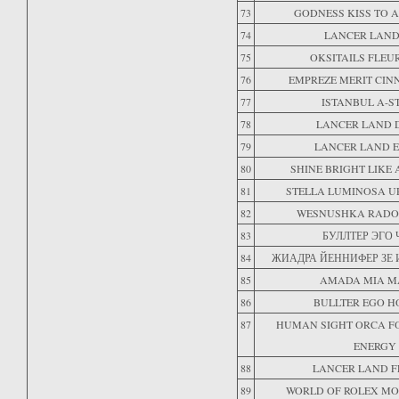
73
GODNESS KISS TO A
74
LANCER LAND
75
OKSITAILS FLEUR
76
EMPREZE MERIT CI
77
ISTANBUL A-S
78
LANCER LAND 
79
LANCER LAND E
80
SHINE BRIGHT LIKE
81
STELLA LUMINOSA U
82
WESNUSHKA RADO
83
БУЛЛТЕР ЭГО
84
ЖИАДРА ЙЕННИФЕР ЗЕ 
85
AMADA MIA M
86
BULLTER EGO H
87
HUMAN SIGHT ORCA FO
ENERGY
88
LANCER LAND F
89
WORLD OF ROLEX MO